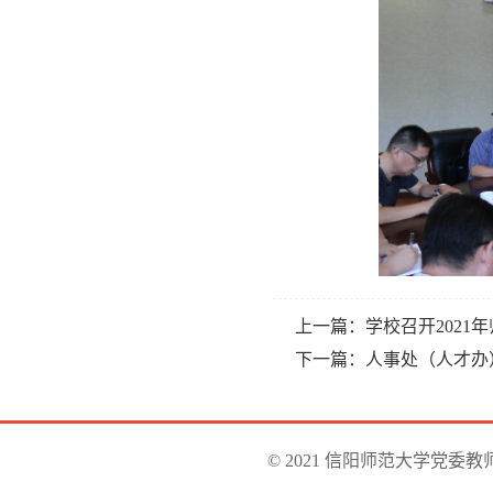
上一篇：
学校召开202
下一篇：
人事处（人才办
© 2021 信阳师范大学党