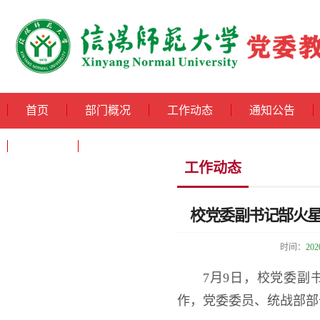
首页
部门概况
工作动态
通知公告
人事处
人才办
工作动态
校党委副书记郜火
时间：
202
7月9日，校党委副
作，党委委员、统战部部